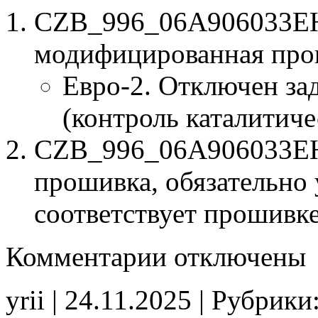
CZB_996_06A906033EH
модифицированная про
Евро-2. Отключен за
(контроль каталитиче
CZB_996_06A906033EH_
прошивка, обязательно 
соответствует прошивк
к
Комментарии
отключены
записи
CZB
996
yrii | 24.11.2025 | Рубрики
06A906033EH
7004