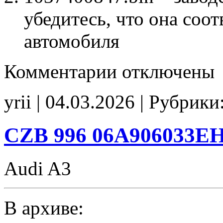
убедитесь, что она соо
автомобиля
к
Комментарии
отключены
записи
1037400847
Stage1
yrii | 04.03.2026 | Рубрики
E2
noCHK
CZB 996 06A906033EH
Audi A3
В архиве: