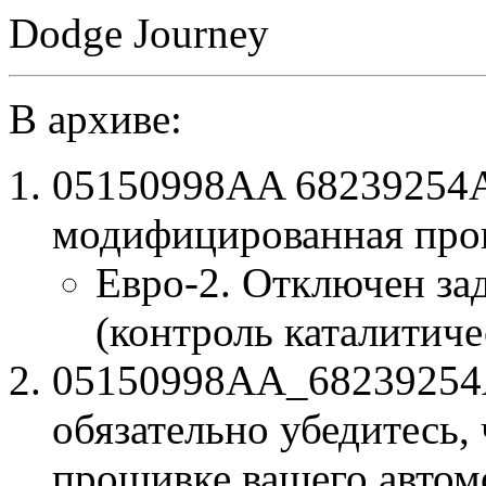
Dodge Journey
В архиве:
05150998AA 68239254
модифицированная про
Евро-2. Отключен за
(контроль каталитиче
05150998AA_68239254AF
обязательно убедитесь, 
прошивке вашего автом