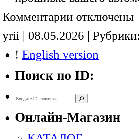
к
Комментарии
отключены
записи
05150998AA
68239254AF
yrii | 08.05.2026 | Рубрики
E2
noCHK
!
English version
Поиск по ID:
Поиск
Онлайн-Магазин
КАТАЛОГ