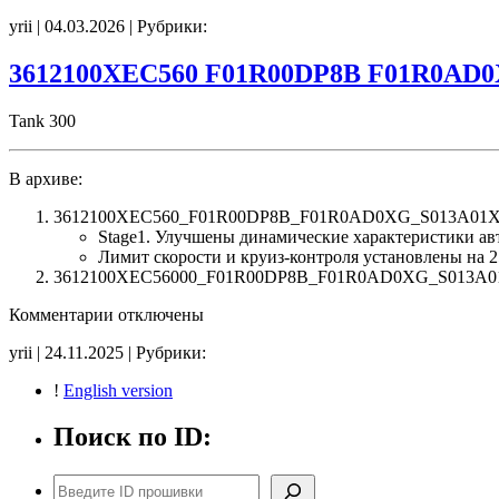
записи
yrii | 04.03.2026 | Рубрики:
F3VLSD02Ac
S119A01XKV3B005
P030E5PSGW798053-
3612100XEC560 F01R00DP8B F01R0AD0
F3VLMD02Ac
S013A01XKV3B005
Tank 300
P030E5PMGW798053
SpLim250
В архиве:
3612100XEC560_F01R00DP8B_F01R0AD0XG_S013A01XKM0
Stage1. Улучшены динамические характеристики а
Лимит скорости и круиз-контроля установлены на 2
3612100XEC56000_F01R00DP8B_F01R0AD0XG_S013A01XKM03
к
Комментарии
отключены
записи
yrii | 24.11.2025 | Рубрики:
3612100XEC560
F01R00DP8B
!
English version
F01R0AD0XG
S013A01XKM03009
Поиск по ID:
Stage1
SpLim_Cruise_250
noCHK
Поиск