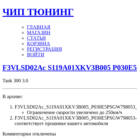
ЧИП ТЮНИНГ
ГЛАВНАЯ
МАГАЗИН
СТАТЬИ
КОРЗИНА
РЕГИСТРАЦИЯ
ВОЙТИ
F3VLSD02Ac S119A01XKV3B005 P030E
Tank 300 3.0
В архиве:
F3VLSD02Ac_S119A01XKV3B005_P030E5PSGW798053_Sp
Ограничение скорости увеличено до 250км/ч
F3VLSD02Ac_S119A01XKV3B005_P030E5PSGW798053-F3V
соответствует прошивке вашего автомобиля
к
Комментарии
отключены