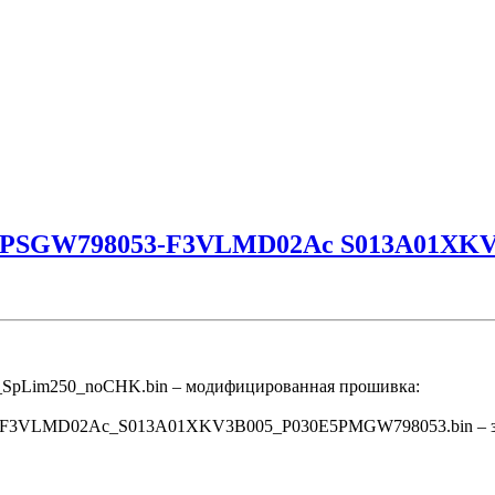
5PSGW798053-F3VLMD02Ac S013A01XKV
Lim250_noCHK.bin – модифицированная прошивка:
LMD02Ac_S013A01XKV3B005_P030E5PMGW798053.bin – заводск