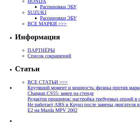
HONDA
Распиновки ЭБУ
SUZUKI
Распиновки ЭБУ
ВСЕ МАРКИ >>>
Информация
ПАРТНЁРЫ
Список сокращений
Статьи
ВСЕ СТАТЬИ >>>
Крутящий момент и мощность: физика против марк
Changan CS55: замер на стенде
Редактор прошивок: настройка требуемых опций в 
Не работает ABS и Круиз после замены двигателя 
E2 на Mazda MPV 2002