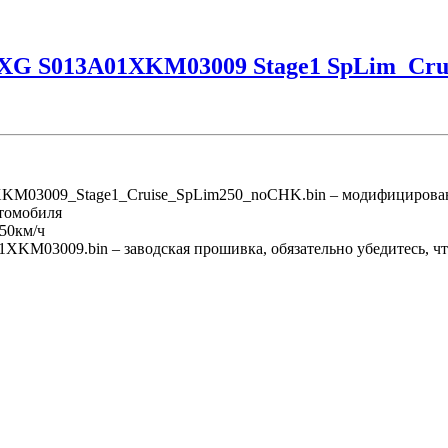
XG S013A01XKM03009 Stage1 SpLim_Cru
3009_Stage1_Cruise_SpLim250_noCHK.bin – модифицирован
втомобиля
50км/ч
009.bin – заводская прошивка, обязательно убедитесь, что 