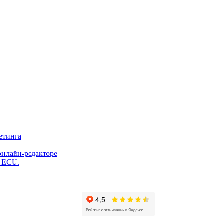
етинга
онлайн-редакторе
и ECU.