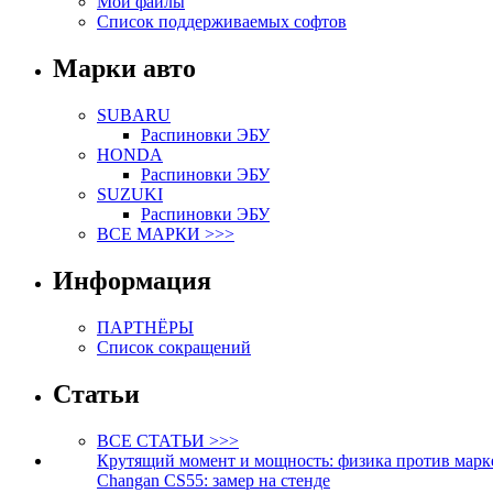
Мои файлы
Список поддерживаемых софтов
Марки авто
SUBARU
Распиновки ЭБУ
HONDA
Распиновки ЭБУ
SUZUKI
Распиновки ЭБУ
ВСЕ МАРКИ >>>
Информация
ПАРТНЁРЫ
Список сокращений
Статьи
ВСЕ СТАТЬИ >>>
Крутящий момент и мощность: физика против марк
Changan CS55: замер на стенде