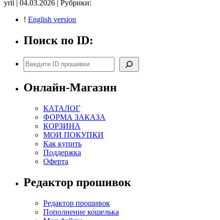
yrii | 04.03.2026 | Рубрики:
89663-
58420
!
English version
E2
noCHK
Поиск по ID:
Поиск
Онлайн-Магазин
КАТАЛОГ
ФОРМА ЗАКАЗА
КОРЗИНА
МОИ ПОКУПКИ
Как купить
Поддержка
Оферта
Редактор прошивок
Редактор прошивок
Пополнение кошелька