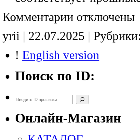
к
Комментарии
отключены
записи
MR578057
C51022
yrii | 22.07.2025 | Рубрики
EMC510
E2
!
English version
Поиск по ID:
Поиск
Онлайн-Магазин
КАТАЛОГ