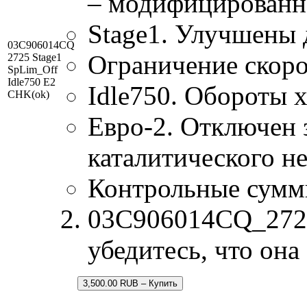
– модифицированн
Stage1. Улучшены 
03C906014CQ
Ограничение скоро
2725 Stage1
SpLim_Off
Idle750 E2
Idle750. Обороты 
CHK(ok)
Евро-2. Отключен 
каталитического н
Контрольные сумм
03C906014CQ_2725.
убедитесь, что он
3,500.00 RUB – Купить