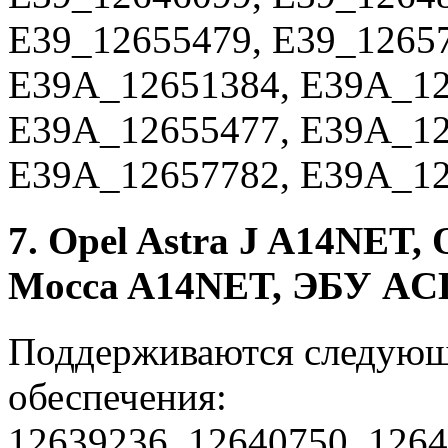
E39_12655479, E39_1265
E39A_12651384, E39A_12
E39A_12655477, E39A_12
E39A_12657782, E39A_12
7. Opel Astra J A14NET, 
Mocca A14NET, ЭБУ ACD
Поддерживаются следующ
обеспечения:
12639236, 12640750, 1264