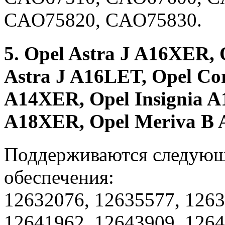
CAO75820, CAO75830.
5. Opel Astra J A16XER, 
Astra J A16LET, Opel Co
A14XER, Opel Insignia A
A18XER, Opel Meriva B
Поддерживаются следующ
обеспечения:
12632076, 12635577, 1263
12641962, 12643909, 1264