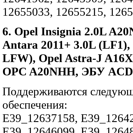
12655033, 12655215, 1265
6. Opel Insignia 2.0L A
Antara 2011+ 3.0L (LF1),
LFW), Opel Astra-J A16X
OPC A20NHH, ЭБУ ACDe
Поддерживаются следующ
обеспечения:
E39_12637158, E39_12642
E39_12646099, E39_12648