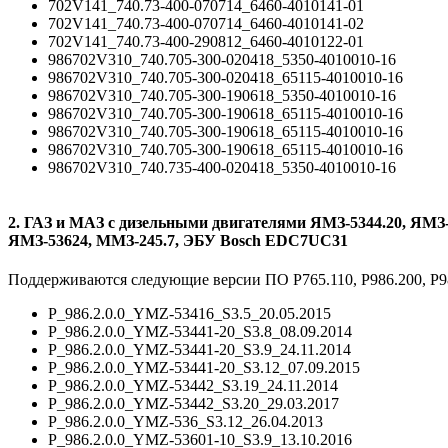
702V141_740.73-400-070714_6460-4010141-01
702V141_740.73-400-070714_6460-4010141-02
702V141_740.73-400-290812_6460-4010122-01
986702V310_740.705-300-020418_5350-4010010-16
986702V310_740.705-300-020418_65115-4010010-16
986702V310_740.705-300-190618_5350-4010010-16
986702V310_740.705-300-190618_65115-4010010-16
986702V310_740.705-300-190618_65115-4010010-16
986702V310_740.705-300-190618_65115-4010010-16
986702V310_740.735-400-020418_5350-4010010-16
2. ГАЗ и МАЗ c дизельными двигателями ЯМЗ-5344.20, ЯМЗ-
ЯМЗ-53624, ММЗ-245.7, ЭБУ Bosch EDC7UC31
Поддерживаются следующие версии ПО P765.110, P986.200, P9
P_986.2.0.0_YMZ-53416_S3.5_20.05.2015
P_986.2.0.0_YMZ-53441-20_S3.8_08.09.2014
P_986.2.0.0_YMZ-53441-20_S3.9_24.11.2014
P_986.2.0.0_YMZ-53441-20_S3.12_07.09.2015
P_986.2.0.0_YMZ-53442_S3.19_24.11.2014
P_986.2.0.0_YMZ-53442_S3.20_29.03.2017
P_986.2.0.0_YMZ-536_S3.12_26.04.2013
P_986.2.0.0_YMZ-53601-10_S3.9_13.10.2016