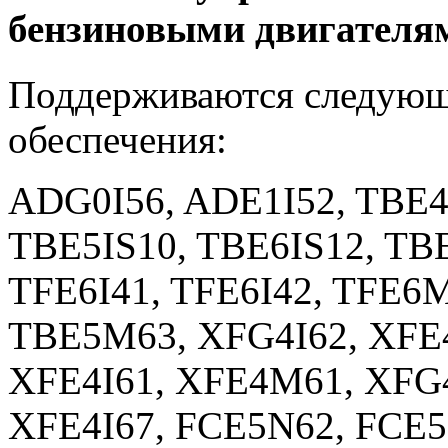
бензиновыми двигателя
Поддерживаются следующ
обеспечения:
ADG0I56, ADE1I52, TBE4
TBE5IS10, TBE6IS12, TB
TFE6I41, TFE6I42, TFE6
TBE5M63, XFG4I62, XFE4
XFE4I61, XFE4M61, XFG
XFE4I67, FCE5N62, FCE5