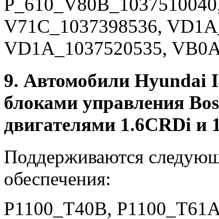
P_610_V80B_1037510040
V71C_1037398536, VD1A
VD1A_1037520535, VB0A
9. Автомобили Hyundai I
блоками управления Bo
двигателями 1.6CRDi и 
Поддерживаются следующ
обеспечения:
P1100_T40B, P1100_T61A