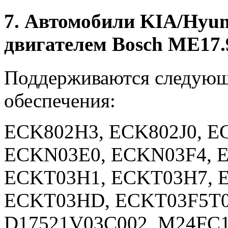
7. Автомобили KIA/Hyun
двигателем Bosch ME17.
Поддерживаются следующ
обеспечения:
ECK802H3, ECK802J0, 
ECKN03E0, ECKN03F4, 
ECKT03H1, ECKT03H7, 
ECKT03HD, ECKT03F5T0
D17521V03C002_M24FC1