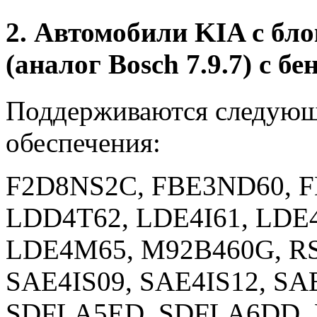
2. Автомобили KIA с б
(аналог Bosch 7.9.7) с 
Поддерживаются следующ
обеспечения:
F2D8NS2C, FBE3ND60, F
LDD4T62, LDE4I61, LDE4
LDE4M65, M92B460G, RS
SAE4IS09, SAE4IS12, SA
SDFLA5ED, SDFLA6DD, 