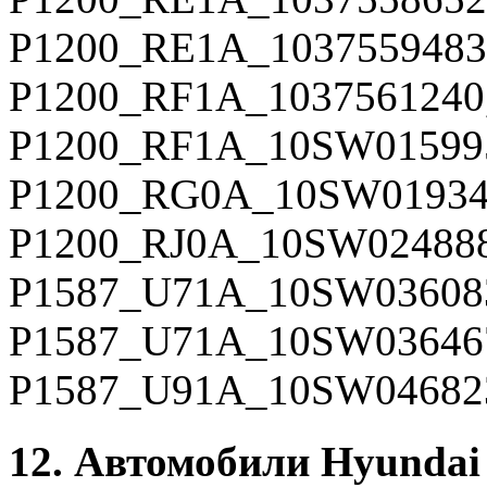
P1200_RE1A_1037559483
P1200_RF1A_1037561240
P1200_RF1A_10SW01599
P1200_RG0A_10SW01934
P1200_RJ0A_10SW024888
P1587_U71A_10SW03608
P1587_U71A_10SW03646
P1587_U91A_10SW04682
12. Автомобили Hyundai I