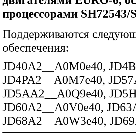
процессорами SH72543/
Поддерживаются следующ
обеспечения:
JD40A2__A0M0e40, JD4
JD4PA2__A0M7e40, JD57
JD5AA2__A0Q9e40, JD5
JD60A2__A0V0e40, JD63
JD68A2__A0W3e40, JD6