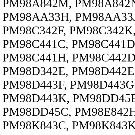
PM98A842M, PM98A842N
PM98AA33H, PM98AA33J
PM98C342F, PM98C342K,
PM98C441C, PM98C441D
PM98C441H, PM98C442D
PM98D342E, PM98D442E
PM98D443F, PM98D443G,
PM98D443K, PM98DD45B
PM98DD45C, PM98E842H
PM98K843C, PM98K843K