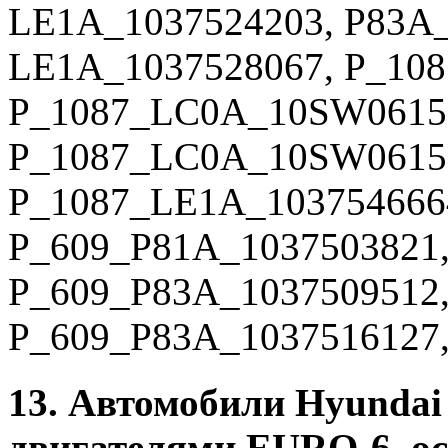
LE1A_1037524203, P83A_
LE1A_1037528067, P_10
P_1087_LC0A_10SW0615
P_1087_LC0A_10SW0615
P_1087_LE1A_1037546664
P_609_P81A_1037503821,
P_609_P83A_1037509512,
P_609_P83A_1037516127,
13. Автомобили Hyundai
двигателями EURO-6, о