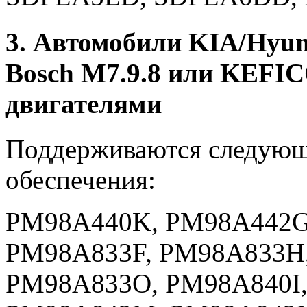
3. Автомобили KIA/Hyun
Bosch M7.9.8 или KEFIC
двигателями
Поддерживаются следующ
обеспечения:
PM98A440K, PM98A442G
PM98A833F, PM98A833H,
PM98A833O, PM98A840I