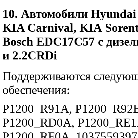
10. Автомобили Hyundai 
KIA Carnival, KIА Soren
Bosch EDC17C57 c дизе
и 2.2CRDi
Поддерживаются следующ
обеспечения:
P1200_R91A, P1200_R92
P1200_RD0A, P1200_RE1
P1200_RF0A_1037559397