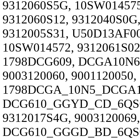
9312060S5G, 10SW01457
9312060S12, 9312040S0G
9312005S31, U50D13AF0
10SW014572, 9312061S02
1798DCG609, DCGA10N6,
9003120060, 9001120050
1798DCGA_10N5_DCGA1
DCG610_GGYD_CD_6QS0
9312017S4G, 9003120069,
DCG610_GGGD_BD_6QS0