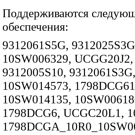
Поддерживаются следующ
обеспечения:
9312061S5G, 9312025S3G,
10SW006329, UCGG20J2,
9312005S10, 9312061S3G,
10SW014573, 1798DCG610
10SW014135, 10SW00618
1798DCG6, UCGC20L1, 1
1798DCGA_10R0_10SW007