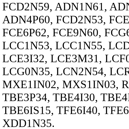
FCD2N59, ADN1N61, AD
ADN4P60, FCD2N53, FCE
FCE6P62, FCE9N60, FCG
LCC1N53, LCC1N55, LCD
LCE3I32, LCE3M31, LCF0
LCG0N35, LCN2N54, LCR
MXE1IN02, MXS1IN03, R
TBE3P34, TBE4I30, TBE4
TBE6IS15, TFE6I40, TFE
XDD1N35.