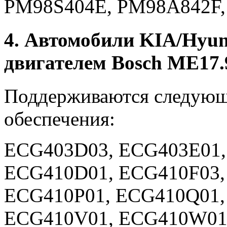
PM98S404E, PM98A842F
4. Автомобили KIA/Hyun
двигателем Bosch ME17.9
Поддерживаются следующ
обеспечения:
ECG403D03, ECG403E01,
ECG410D01, ECG410F03,
ECG410P01, ECG410Q01,
ECG410V01, ECG410W01