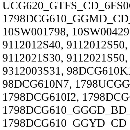
UCG620_GTFS_CD_6FS06
1798DCG610_GGMD_CD_6
10SW001798, 10SW00429
9112012S40, 9112012S50,
9112021S30, 9112021S50,
9312003S31, 98DCG610K
98DCG610N7, 1798UCGG_
1798DCG610I2, 1798DCG
1798DCG610_GGGD_BD_
1798DCG610_GGYD_CD_