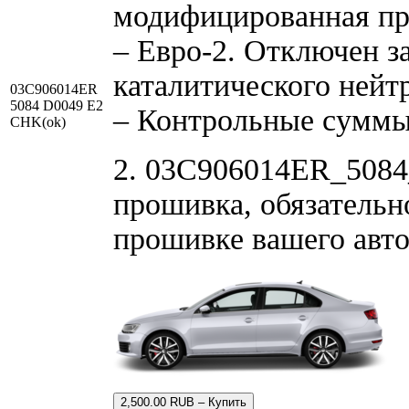
модифицированная пр
– Евро-2. Отключен з
каталитического нейт
03C906014ER
5084 D0049 E2
– Контрольные суммы
CHK(ok)
2. 03C906014ER_5084
прошивка, обязательно
прошивке вашего авт
2,500.00 RUB – Купить