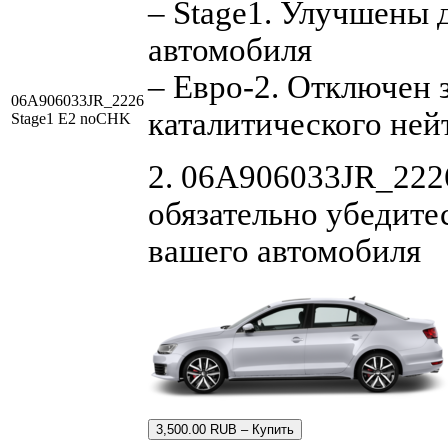
– Stage1. Улучшены 
автомобиля
– Евро-2. Отключен 
06A906033JR_2226
каталитического ней
Stage1 E2 noCHK
2. 06A906033JR_2226
обязательно убедите
вашего автомобиля
3,500.00 RUB – Купить