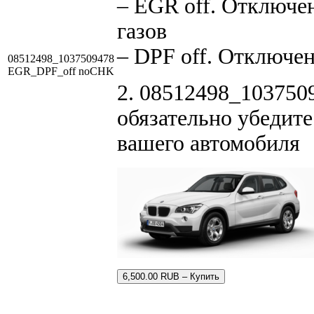
– EGR off. Отключе
газов
– DPF off. Отключен
08512498_1037509478
EGR_DPF_off noCHK
2. 08512498_1037509
обязательно убедите
вашего автомобиля
6,500.00 RUB – Купить