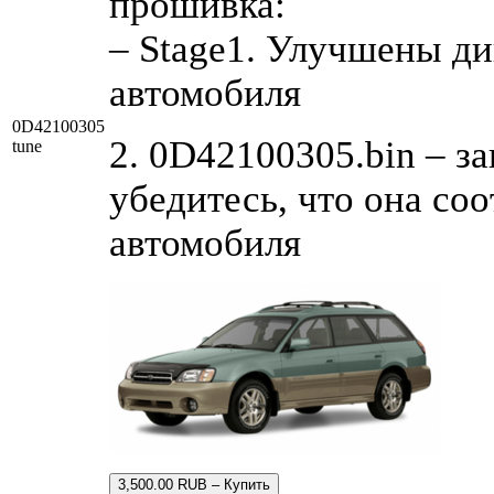
прошивка:
– Stage1. Улучшены д
автомобиля
0D42100305
2. 0D42100305.bin – з
tune
убедитесь, что она со
автомобиля
3,500.00 RUB – Купить