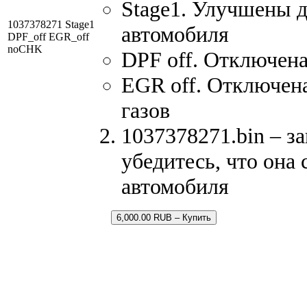
Stage1. Улучшены 
1037378271 Stage1
автомобиля
DPF_off EGR_off
noCHK
DPF off. Отключена
EGR off. Отключен
газов
1037378271.bin – з
убедитесь, что она
автомобиля
6,000.00 RUB – Купить