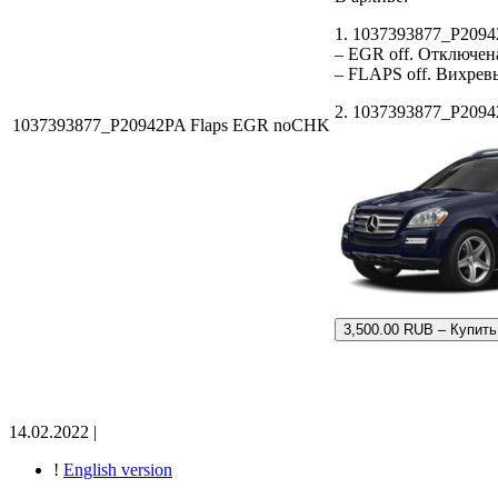
1. 1037393877_P209
– EGR off. Отключен
– FLAPS off. Вихрев
2. 1037393877_P20942
1037393877_P20942PA Flaps EGR noCHK
3,500.00 RUB – Купить
14.02.2022 |
!
English version