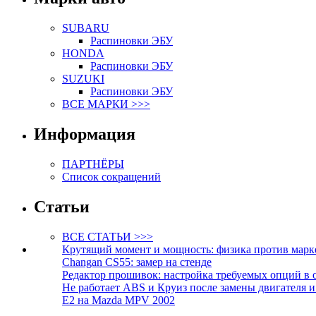
SUBARU
Распиновки ЭБУ
HONDA
Распиновки ЭБУ
SUZUKI
Распиновки ЭБУ
ВСЕ МАРКИ >>>
Информация
ПАРТНЁРЫ
Список сокращений
Статьи
ВСЕ СТАТЬИ >>>
Крутящий момент и мощность: физика против марк
Changan CS55: замер на стенде
Редактор прошивок: настройка требуемых опций в 
Не работает ABS и Круиз после замены двигателя 
E2 на Mazda MPV 2002