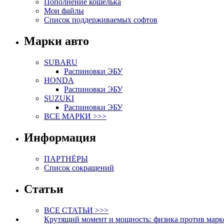
Пополнение кошелька
Мои файлы
Список поддерживаемых софтов
Марки авто
SUBARU
Распиновки ЭБУ
HONDA
Распиновки ЭБУ
SUZUKI
Распиновки ЭБУ
ВСЕ МАРКИ >>>
Информация
ПАРТНЁРЫ
Список сокращений
Статьи
ВСЕ СТАТЬИ >>>
Крутящий момент и мощность: физика против марк