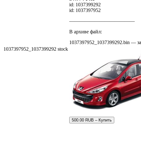
id: 1037399292
id: 1037397952
—————————————
В архиве файл:
1037397952_1037399292.bin — за
1037397952_1037399292 stock
500.00 RUB – Купить