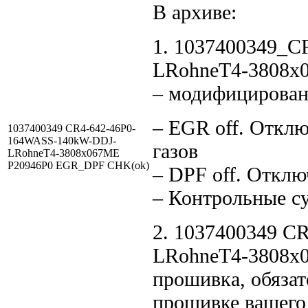
В архиве:
1. 1037400349_
LRohneT4-3808x
– модифицирован
– EGR off. Откл
1037400349 CR4-642-46P0-
164WASS-140kW-DDJ-
газов
LRohneT4-3808x067ME
P20946P0 EGR_DPF CHK(ok)
– DPF off. Отклю
– Контрольные с
2. 1037400349 
LRohneT4-3808x0
прошивка, обязат
прошивке вашего