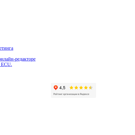
етинга
онлайн-редакторе
и ECU.