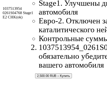
Stage1. Улучшены 
1037513954
автомобиля
0261S04768 Stage1
E2 CHK(ok)
Евро-2. Отключен з
каталитического не
Контрольные сумм
1037513954_0261S04
обязательно убедит
вашего автомобиля
2,500.00 RUB – Купить