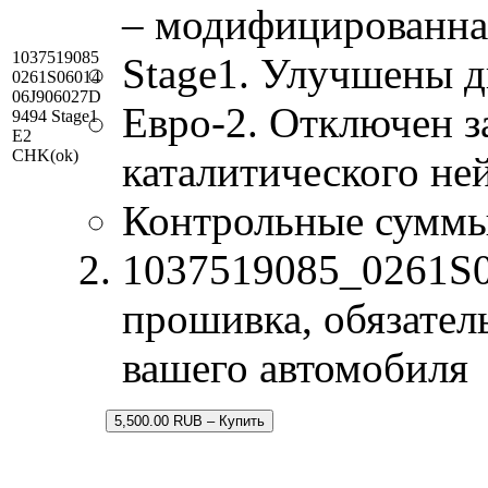
– модифицированна
1037519085
Stage1. Улучшены д
0261S06014
06J906027D
Евро-2. Отключен з
9494 Stage1
E2
CHK(ok)
каталитического не
Контрольные суммы
1037519085_0261S0
прошивка, обязател
вашего автомобиля
5,500.00 RUB – Купить