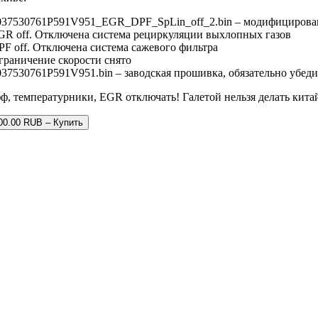
037530761P591V951_EGR_DPF_SpLin_off_2.bin – модифицирова
GR off. Отключена система рециркуляции выхлопных газов
PF off. Отключена система сажевого фильтра
граничение скорости снято
037530761P591V951.bin – заводская прошивка, обязательно убеди
, температурники, EGR отключать! Галетой нельзя делать китай
00.00 RUB – Купить