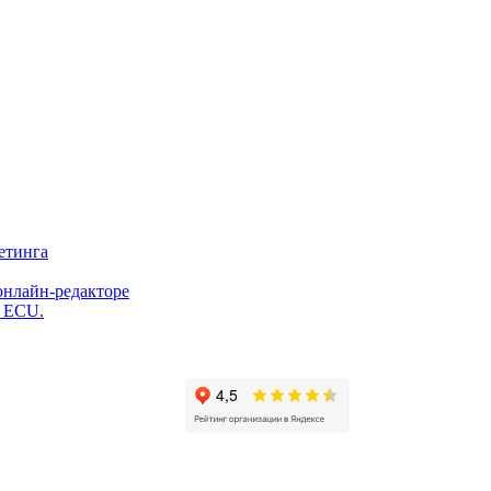
етинга
онлайн-редакторе
и ECU.