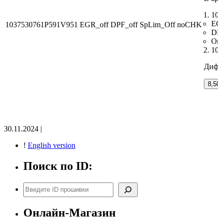
1
E
1037530761P591V951 EGR_off DPF_off SpLim_Off noCHK
D
О
1
Дифф
8,5
30.11.2024 |
!
English version
Поиск по ID:
Поиск
Онлайн-Магазин