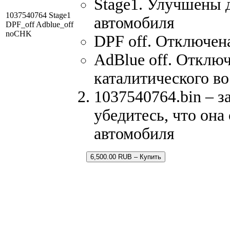
Stage1. Улучшены 
1037540764 Stage1
автомобиля
DPF_off Adblue_off
noCHK
DPF off. Отключен
AdBlue off. Отклю
каталитического в
1037540764.bin – з
убедитесь, что она
автомобиля
6,500.00 RUB – Купить