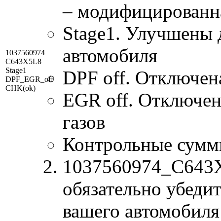
– модифицированн
Stage1. Улучшены 
автомобиля
1037560974
C643X5L8
Stage1
DPF off. Отключен
DPF_EGR_off
CHK(ok)
EGR off. Отключе
газов
Контрольные сумм
1037560974_C643X5
обязательно убедит
вашего автомобиля