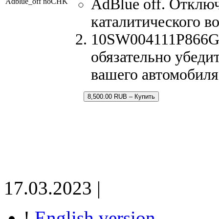
AdBlue off. Отклю
Adblue_off noCHK
каталитического в
10SW004111P866G8P
обязательно убедит
вашего автомобиля
8,500.00 RUB – Купить
17.03.2023 |
!
English version