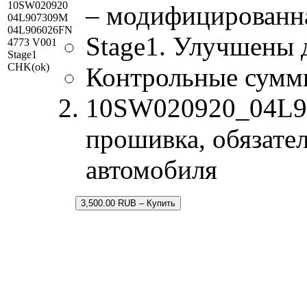
10SW020920
– модифицированн
04L907309M
04L906026FN
Stage1. Улучшены 
4773 V001
Stage1
CHK(ok)
Контрольные сумм
10SW020920_04L90
прошивка, обязател
автомобиля
3,500.00 RUB – Купить