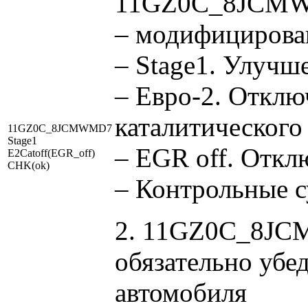
11GZ0C_8JCMWM
– модифицирова
– Stage1. Улучш
– Евро-2. Отклю
каталитического
11GZ0C_8JCMWMD7
Stage1
– EGR off. Откл
E2Catoff(EGR_off)
CHK(ok)
– Контрольные 
2. 11GZ0C_8JCM
обязательно убе
автомобиля