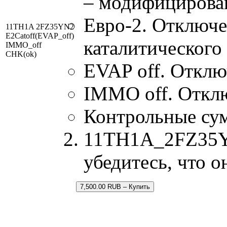
– модифицирова
Евро-2. Отключе
11TH1A 2FZ35YN2
E2Catoff(EVAP_off)
каталитического
IMMO_off
CHK(ok)
EVAP off. Отклю
IMMO off. Откл
Контрольные су
11TH1A_2FZ35YN2
убедитесь, что 
7,500.00 RUB – Купить