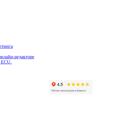
етинга
онлайн-редакторе
и ECU.