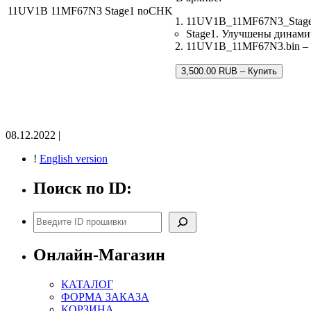
11UV1B 11MF67N3 Stage1 noCHK
11UV1B_11MF67N3_Stage
Stage1. Улучшены динами
11UV1B_11MF67N3.bin – з
3,500.00 RUB – Купить
08.12.2022 |
!
English version
Поиск по ID:
Поиск
Онлайн-Магазин
КАТАЛОГ
ФОРМА ЗАКАЗА
КОРЗИНА