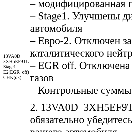
– модифицированная 
– Stage1. Улучшены д
автомобиля
– Евро-2. Отключен з
каталитического нейтр
13VA0D
3XH5EF9TL
– EGR off. Отключена
Stage1
E2(EGR_off)
газов
CHK(ok)
– Контрольные суммы
2. 13VA0D_3XH5EF9TL
обязательно убедитесь
вашего автомобиля