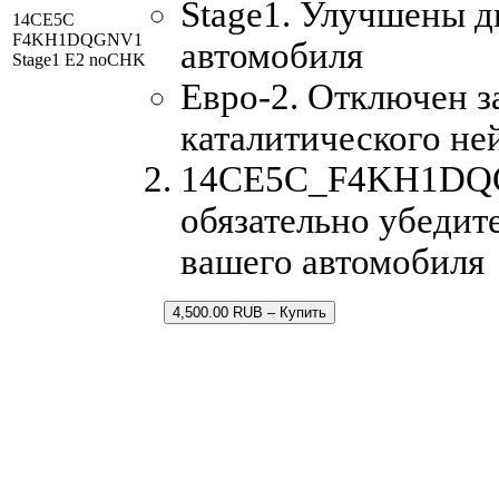
Stage1. Улучшены 
14CE5C
F4KH1DQGNV1
автомобиля
Stage1 E2 noCHK
Евро-2. Отключен з
каталитического не
14CE5C_F4KH1DQGN
обязательно убедит
вашего автомобиля
4,500.00 RUB – Купить