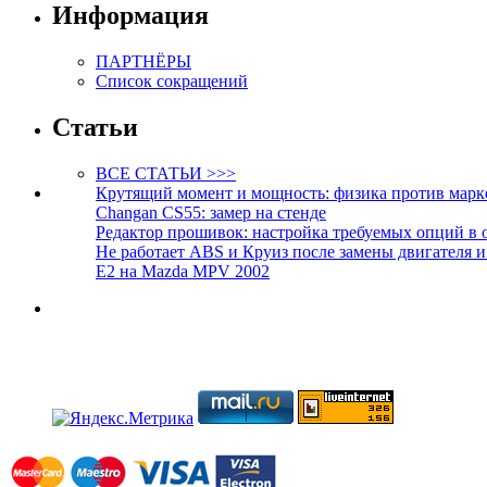
Информация
ПАРТНЁРЫ
Список сокращений
Статьи
ВСЕ СТАТЬИ >>>
Крутящий момент и мощность: физика против марк
Changan CS55: замер на стенде
Редактор прошивок: настройка требуемых опций в 
Не работает ABS и Круиз после замены двигателя 
E2 на Mazda MPV 2002