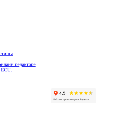
етинга
онлайн-редакторе
и ECU.