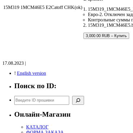
15M319 1MCM46E5 E2Catoff CHK(ok)
15M319_1MCM46E5_E2
Евро-2. Отключен зад
Контрольные суммы 
15M319_1MCM46E5.bin 
3,000.00 RUB – Купить
17.08.2023 |
!
English version
Поиск по ID:
Поиск
Онлайн-Магазин
КАТАЛОГ
ФОРМА ЗАКАЗА