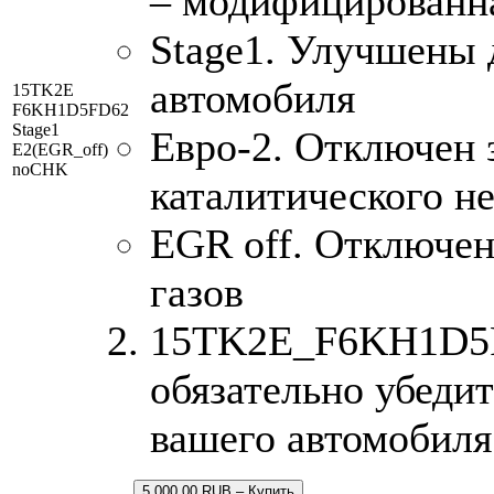
– модифицированн
Stage1. Улучшены 
автомобиля
15TK2E
F6KH1D5FD62
Stage1
Евро-2. Отключен 
E2(EGR_off)
noCHK
каталитического н
EGR off. Отключе
газов
15TK2E_F6KH1D5FD
обязательно убедит
вашего автомобиля
5,000.00 RUB – Купить