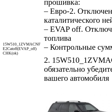
прошивка:
– Евро-2. Отключен
каталитического не
– EVAP off. Отключ
топлива
15W510_1ZVMACNF
– Контрольные сум
E2Catoff(EVAP_off)
CHK(ok)
2. 15W510_1ZVMACN
обязательно убедит
вашего автомобиля