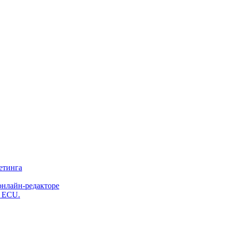
етинга
онлайн-редакторе
и ECU.