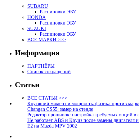
SUBARU
Распиновки ЭБУ
HONDA
Распиновки ЭБУ
SUZUKI
Распиновки ЭБУ
ВСЕ МАРКИ >>>
Информация
ПАРТНЁРЫ
Список сокращений
Статьи
ВСЕ СТАТЬИ >>>
Крутящий момент и мощность: физика против марк
Changan CS55: замер на стенде
Редактор прошивок: настройка требуемых опций в 
Не работает ABS и Круиз после замены двигателя 
E2 на Mazda MPV 2002