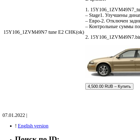
1. 15Y106_1ZVM49N7_tu
– Stage1. Улучшены дин
– Евро-2. Отключен задн
– Контрольные суммы п
15Y106_1ZVM49N7 tune E2 CHK(ok)
2. 15Y106_1ZVM49N7.bin 
4,500.00 RUB – Купить
07.01.2022 |
!
English version
Поиск по ID: