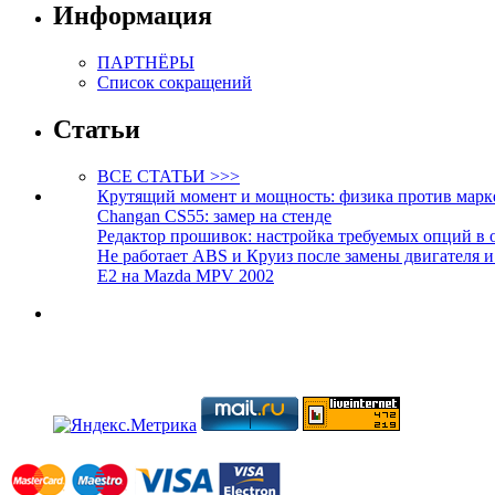
Информация
ПАРТНЁРЫ
Список сокращений
Статьи
ВСЕ СТАТЬИ >>>
Крутящий момент и мощность: физика против марк
Changan CS55: замер на стенде
Редактор прошивок: настройка требуемых опций в 
Не работает ABS и Круиз после замены двигателя 
E2 на Mazda MPV 2002