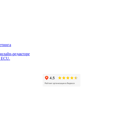
етинга
онлайн-редакторе
и ECU.