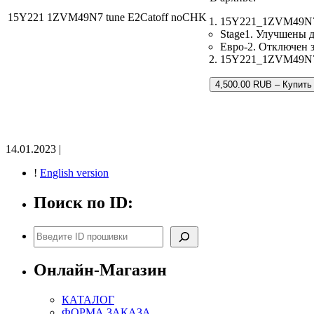
15Y221 1ZVM49N7 tune E2Catoff noCHK
15Y221_1ZVM49N7_
Stage1. Улучшены 
Евро-2. Отключен з
15Y221_1ZVM49N7.b
4,500.00 RUB – Купить
14.01.2023 |
!
English version
Поиск по ID:
Поиск
Онлайн-Магазин
КАТАЛОГ
ФОРМА ЗАКАЗА