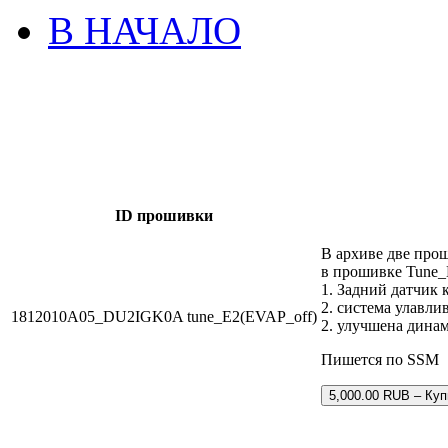
В НАЧАЛО
ID прошивки
В архиве две про
в прошивке Tune
1. Задний датчик 
2. система улавли
1812010A05_DU2IGK0A tune_E2(EVAP_off)
2. улучшена динам
Пишется по SSM
5,000.00 RUB – Куп