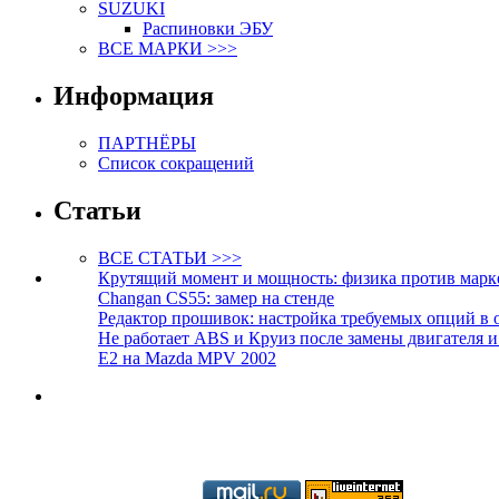
SUZUKI
Распиновки ЭБУ
ВСЕ МАРКИ >>>
Информация
ПАРТНЁРЫ
Список сокращений
Статьи
ВСЕ СТАТЬИ >>>
Крутящий момент и мощность: физика против марк
Changan CS55: замер на стенде
Редактор прошивок: настройка требуемых опций в 
Не работает ABS и Круиз после замены двигателя 
E2 на Mazda MPV 2002