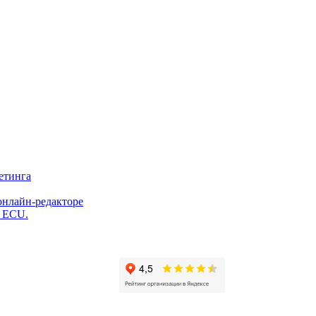
етинга
онлайн-редакторе
и ECU.