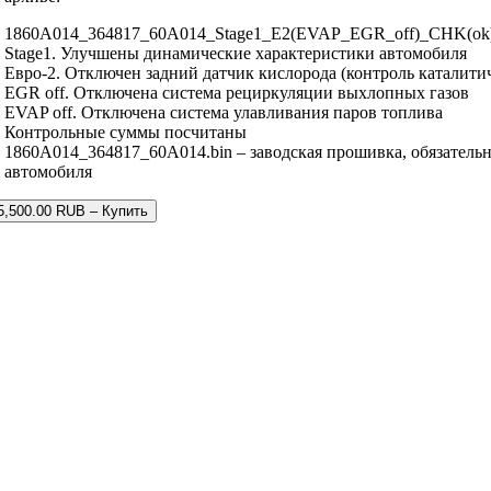
1860A014_364817_60A014_Stage1_E2(EVAP_EGR_off)_CHK(ok).
Stage1. Улучшены динамические характеристики автомобиля
Евро-2. Отключен задний датчик кислорода (контроль каталити
EGR off. Отключена система рециркуляции выхлопных газов
EVAP off. Отключена система улавливания паров топлива
Контрольные суммы посчитаны
1860A014_364817_60A014.bin – заводская прошивка, обязательн
автомобиля
5,500.00 RUB – Купить