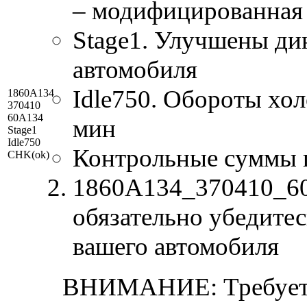
– модифицированная
Stage1. Улучшены ди
автомобиля
Idle750. Обороты хол
1860A134
370410
60A134
мин
Stage1
Idle750
Контрольные суммы 
CHK(ok)
1860A134_370410_60A
обязательно убедитес
вашего автомобиля
ВНИМАНИЕ: Требуетс