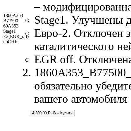
– модифицированна
1860A353
Stage1. Улучшены 
B77500
60A353
Евро-2. Отключен з
Stage1
E2(EGR_off)
noCHK
каталитического не
EGR off. Отключен
1860A353_B77500_6
обязательно убедит
вашего автомобиля
4,500.00 RUB – Купить