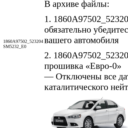
В архиве файлы:
1. 1860A97502_52320
обязательно убедитес
вашего автомобиля
1860A97502_523204
SM5232_E0
2. 1860A97502_5232
прошивка «Евро-0»
— Отключены все дат
каталитического нейт