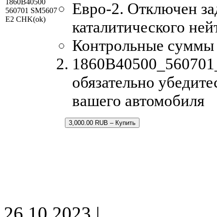
1860B40500
Евро-2. Отключен за
560701 SM5607
E2 CHK(ok)
каталитического ней
Контрольные суммы
1860B40500_560701_
обязательно убедите
вашего автомобиля
3,000.00 RUB – Купить
26.10.2023 |