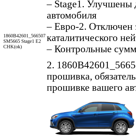
– Stage1. Улучшены
автомобиля
– Евро-2. Отключен 
каталитического ней
1860B42601_566507
SM5665 Stage1 E2
– Контрольные сум
CHK(ok)
2. 1860B42601_5665
прошивка, обязатель
прошивке вашего ав