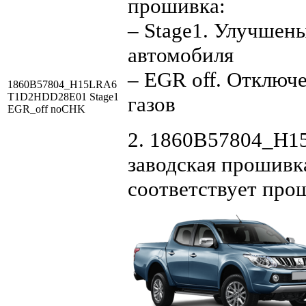
прошивка:
– Stage1. Улучшен
автомобиля
– EGR off. Отключ
1860B57804_H15LRA6
T1D2HDD28E01 Stage1
газов
EGR_off noCHK
2. 1860B57804_H
заводская прошивка
соответствует про