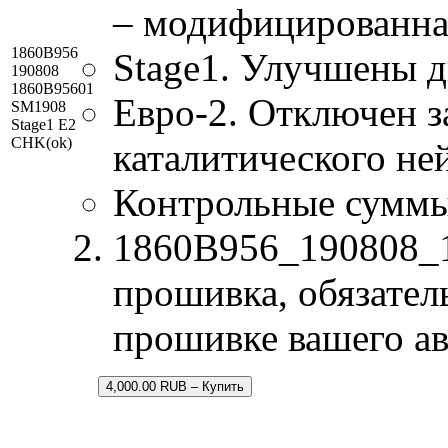
– модифицированна
1860B956
Stage1. Улучшены 
190808
1860B95601
Евро-2. Отключен з
SM1908
Stage1 E2
CHK(ok)
каталитического не
Контрольные сумм
1860B956_190808_1
прошивка, обязатель
прошивке вашего а
4,000.00 RUB – Купить