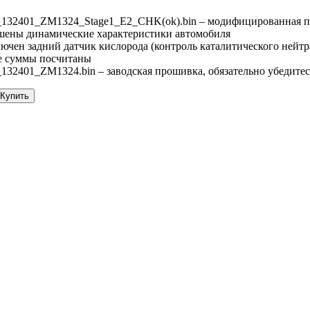
132401_ZM1324_Stage1_E2_CHK(ok).bin – модифицированная п
чшены динамические характеристики автомобиля
ючен задний датчик кислорода (контроль каталитического нейтр
е суммы посчитаны
132401_ZM1324.bin – заводская прошивка, обязательно убедитес
 Купить