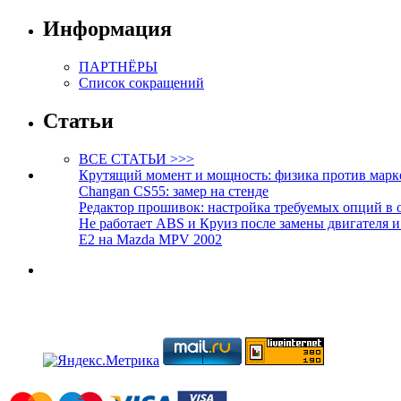
Информация
ПАРТНЁРЫ
Список сокращений
Статьи
ВСЕ СТАТЬИ >>>
Крутящий момент и мощность: физика против марк
Changan CS55: замер на стенде
Редактор прошивок: настройка требуемых опций в 
Не работает ABS и Круиз после замены двигателя 
E2 на Mazda MPV 2002