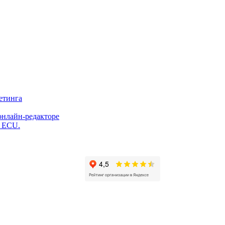
етинга
онлайн-редакторе
и ECU.