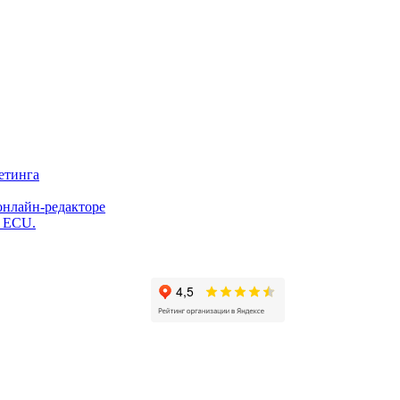
етинга
онлайн-редакторе
и ECU.