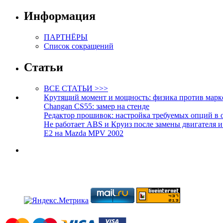
Информация
ПАРТНЁРЫ
Список сокращений
Статьи
ВСЕ СТАТЬИ >>>
Крутящий момент и мощность: физика против марк
Changan CS55: замер на стенде
Редактор прошивок: настройка требуемых опций в 
Не работает ABS и Круиз после замены двигателя 
E2 на Mazda MPV 2002