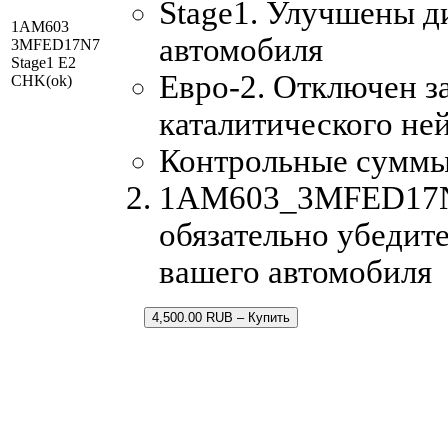
Stage1. Улучшены д
1AM603
автомобиля
3MFED17N7
Stage1 E2
Евро-2. Отключен з
CHK(ok)
каталитического не
Контрольные суммы
1AM603_3MFED17N7.
обязательно убедите
вашего автомобиля
4,500.00 RUB – Купить