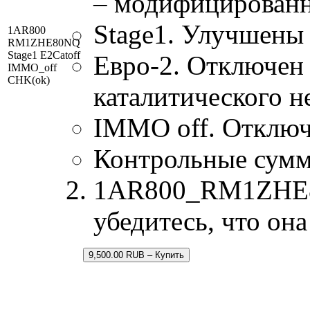
– модифицированн
Stage1. Улучшены
1AR800
RM1ZHE80NQ
Stage1 E2Catoff
Евро-2. Отключен 
IMMO_off
CHK(ok)
каталитического н
IMMO off. Отключ
Контрольные сум
1AR800_RM1ZHE80N
убедитесь, что он
9,500.00 RUB – Купить