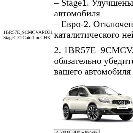
– Stage1. Улучшен
автомобиля
– Евро-2. Отключен
каталитического не
1BR57E_9CMCVAPD31
Stage1 E2Catoff noCHK
2. 1BR57E_9CMCVAP
обязательно убедит
вашего автомобиля
4,500.00 RUB – Купить