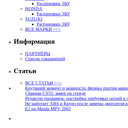
Распиновки ЭБУ
HONDA
Распиновки ЭБУ
SUZUKI
Распиновки ЭБУ
ВСЕ МАРКИ >>>
Информация
ПАРТНЁРЫ
Список сокращений
Статьи
ВСЕ СТАТЬИ >>>
Крутящий момент и мощность: физика против марк
Changan CS55: замер на стенде
Редактор прошивок: настройка требуемых опций в 
Не работает ABS и Круиз после замены двигателя 
E2 на Mazda MPV 2002