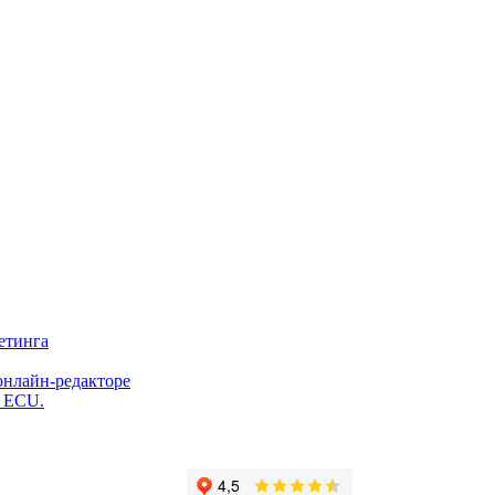
етинга
онлайн-редакторе
и ECU.