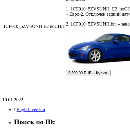
1. 1CF010_5ZVSUNH_E2_noCHK
– Евро-2. Отключен задний дат
2. 1CF010_5ZVSUNH.bin – завод
1CF010_5ZVSUNH E2 noCHK
3,500.00 RUB – Купить
10.01.2022 |
!
English version
Поиск по ID: